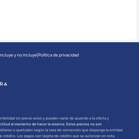
incluye y no incluye
|
Política de privacidad
bilidad sin previo aviso y pueden variar de acuerdo a la oferta y
ctitud al momento de hacer la reserva. Estos precios no son
n dólares o quetzales según la tasa de conversión que disponga la entidad
e crédito. Los pagos con tarjeta de crédito que se autorizan en esta