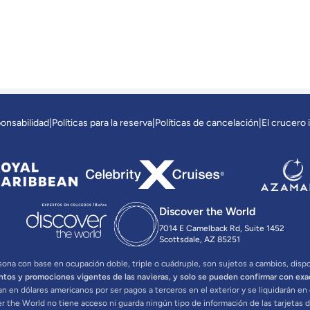
ponsabilidad
|
Políticas para la reserva
|
Políticas de cancelación
|
El crucero 
Discover the World
7014 E Camelback Rd, Suite 1452
Scottsdale, AZ 85251
ona con base en ocupación doble, triple o cuádruple, son sujetos a cambios, disponi
ntos y promociones vigentes de las navieras, y solo se pueden confirmar con exa
n en dólares americanos por ser pagos a terceros en el exterior y se liquidarán e
er the World no tiene acceso ni guarda ningún tipo de información de las tarjetas d