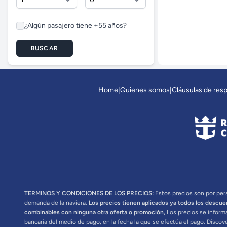
¿Algún pasajero tiene +55 años?
BUSCAR
Home
|
Quienes somos
|
Cláusulas de res
TERMINOS Y CONDICIONES DE LOS PRECIOS:
Estos precios son por pers
demanda de la naviera.
Los precios tienen aplicados ya todos los descue
combinables con ninguna otra oferta o promoción,
Los precios se informa
bancaria del medio de pago, en la fecha la que se efectúa el pago. Discov