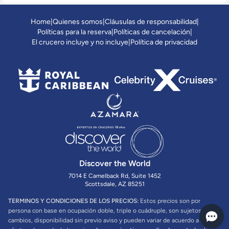
Home
|
Quienes somos
|
Cláusulas de responsabilidad
|
Políticas para la reserva
|
Políticas de cancelación
|
El crucero incluye y no incluye
|
Política de privacidad
Discover the World
7014 E Camelback Rd, Suite 1452
Scottsdale, AZ 85251
TERMINOS Y CONDICIONES DE LOS PRECIOS:
Estos precios son por
persona con base en ocupación doble, triple o cuádruple, son sujetos a
cambios, disponibilidad sin previo aviso y pueden variar de acuerdo a la