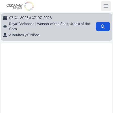
07-01-2026 a 07-07-2028
Royal Caribbean | Wonder of the Seas, Utopia of the
Seas
2 Adultos y 0 Niños