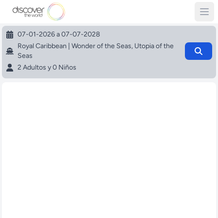
07-01-2026 a 07-07-2028
Royal Caribbean | Wonder of the Seas, Utopia of the
Seas
2 Adultos y 0 Niños