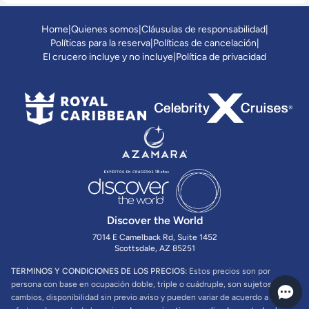
Home
|
Quienes somos
|
Cláusulas de responsabilidad
|
Políticas para la reserva
|
Políticas de cancelación
|
El crucero incluye y no incluye
|
Política de privacidad
Discover the World
7014 E Camelback Rd, Suite 1452
Scottsdale, AZ 85251
TERMINOS Y CONDICIONES DE LOS PRECIOS:
Estos precios son por
persona con base en ocupación doble, triple o cuádruple, son sujetos a
cambios, disponibilidad sin previo aviso y pueden variar de acuerdo a la