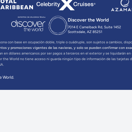
Discover the World
7014 E Camelback Rd, Suite 1452
Scottsdale, AZ 85251
ona con base en ocupación doble, triple o cuádruple, son sujetos a cambios, disponi
ntos y promociones vigentes de las navieras, y solo se pueden confirmar con exa
n en dólares americanos por ser pagos a terceros en el exterior y se liquidarán e
er the World no tiene acceso ni guarda ningún tipo de información de las tarjetas d
SA.
e World.