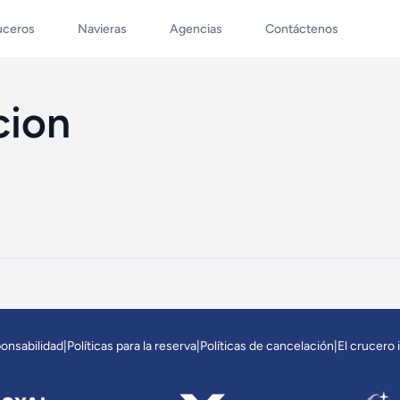
uceros
Navieras
Agencias
Contáctenos
cion
ponsabilidad
|
Políticas para la reserva
|
Políticas de cancelación
|
El crucero 