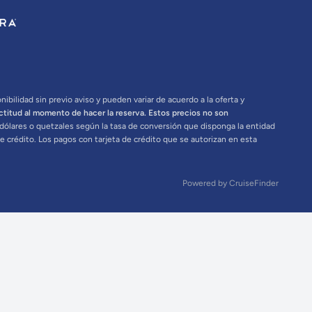
bilidad sin previo aviso y pueden variar de acuerdo a la oferta y
ctitud al momento de hacer la reserva. Estos precios no son
n dólares o quetzales según la tasa de conversión que disponga la entidad
e crédito. Los pagos con tarjeta de crédito que se autorizan en esta
Powered by
CruiseFinder